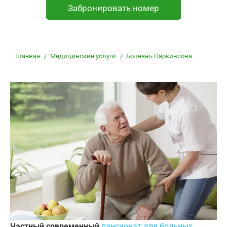
Забронировать номер
Вы здесь:
Главная
Медицинские услуги
Болезнь Паркинсона
Частный современный
пансионат для больных