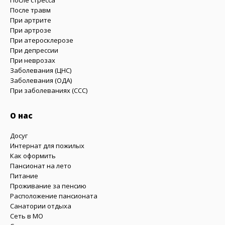
После стресса
После травм
При артрите
При артрозе
При атеросклерозе
При депрессии
При неврозах
Заболевания (ЦНС)
Заболевания (ОДА)
При заболеваниях (CCC)
О нас
Досуг
Интернат для пожилых
Как оформить
Пансионат на лето
Питание
Проживание за пенсию
Расположение пансионата
Санатории отдыха
Сеть в МО