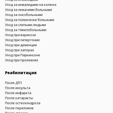
Уход за инвалидами на коляске
Уход за лежачими больными
Уход за онкобольными
Уход за психически больными
Уход за слепыми людьми
Уход за тяжелобольными
Уход при варикозе
Уход при гипертонии
Уход при деменции
Уход при запорах
Уход при Паркинсоне
Уход при пролежнях
Реабилитация
После ДТП
После инсульта
После инфаркта
После катаракты
После остеохондроза
После переломов