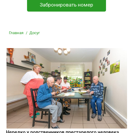
Забронировать номер
Вы здесь:
Главная
Досуг
Нередко у родственников престарелого человека